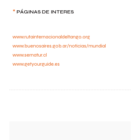
*
PÁGINAS DE INTERES
www.rutainternacionaldeltango.org
www.buenosaires.gob.ar/noticias/mundial
www.sernatur.cl
www.getyourguide.es